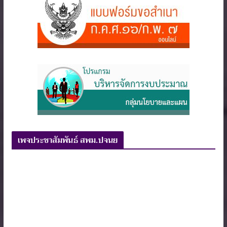
เพจประชาสัมพันธ์ สพม.ปจนย