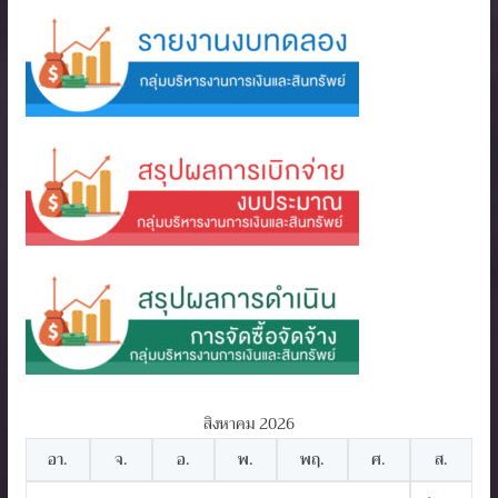
สิงหาคม 2026
อา.
จ.
อ.
พ.
พฤ.
ศ.
ส.