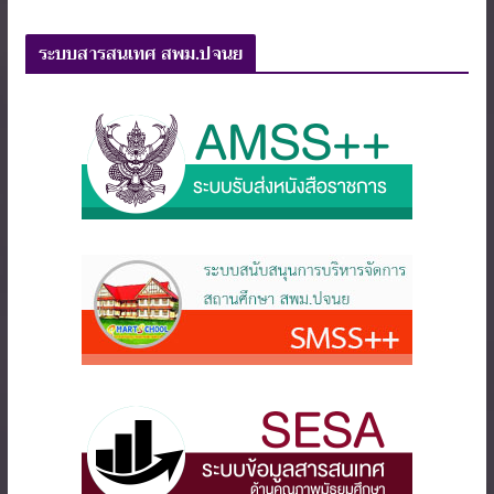
ระบบสารสนเทศ สพม.ปจนย